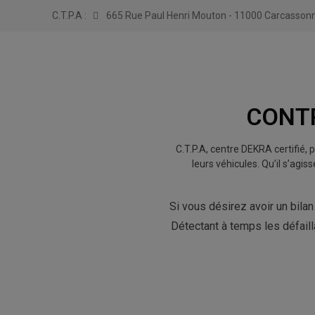
modal-check
C.T.P.A :
665 Rue Paul Henri Mouton - 11000 Carcasson
CONT
C.T.P.A, centre DEKRA certifié,
leurs véhicules. Qu’il s’ag
Si vous désirez avoir un bilan
Détectant à temps les défail