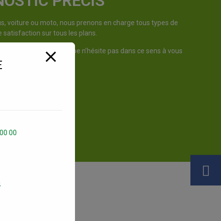
NOSTIC PRÉCIS
us, voiture ou moto, nous prenons en charge tous types de
satisfaction sur tous les plans.
il vous faut. Notre équipe n’hésite pas dans ce sens à vous
E
ique DEKRA BRAM
 00 00
4