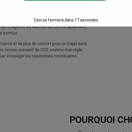
CARCASSONNE
Ceci se fermera dans
16
secondes
Carcassonne que nous proposons vous fait gagner
r les virages et les kilomètres, confortablement,
e pointue.
mance et de plus de confort pour un trajet sans
s, niveau excessif de CO2, moteur mal réglé,
our envisager les réparations nécessaires.
POURQUOI CHOI