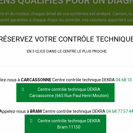
ENS QUALIFIÉS POUR UN DIAG
re et du moteur, chaque détail de vos systèmes est analysé. Camion, b
cacité garanties à chaque étape du contrôle, nos solutions apportent une 
 pour un contrôle technique Carcassonne ? C.T.P.A est le partenaire qu’
donner des conseils d’experts pour plus de longévité et d’efficacité.
RÉSERVEZ VOTRE CONTRÔLE TECHNIQU
RENDEZ-VOUS EN LIGNE
EN 3 CLICS DANS LE CENTRE LE PLUS PROCHE
ôle technique DEKRA CARCASSONNE
Centre contrôle techn
lez-nous à
CARCASSONNE
Centre contrôle technique DEKRA
04 68 10
Centre contrôle technique DEKRA
Carcassonne (665 Rue Paul Henri Mouton)
Appelez-nous à
BRAM
Centre contrôle technique DEKRA
04 68 77 57 4
Centre contrôle technique DEKRA
UILLE GRÂCE À NOTRE
Bram 11150