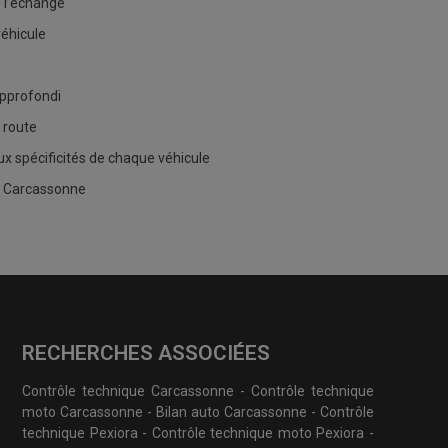
u l’échange
véhicule
approfondi
 route
x spécificités de chaque véhicule
de Carcassonne
RECHERCHES ASSOCIÉES
Contrôle technique Carcassonne
-
Contrôle technique
moto Carcassonne
-
Bilan auto Carcassonne
-
Contrôle
technique Pexiora
-
Contrôle technique moto Pexiora
-