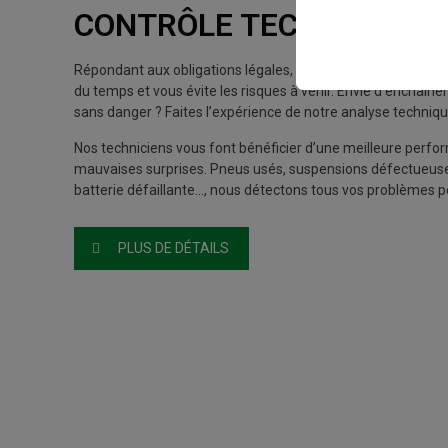
CONTRÔLE TECHNIQUE 
Répondant aux obligations légales, le contrôle technique 
du temps et vous évite les risques à venir. Envie d’enchaîne
sans danger ? Faites l’expérience de notre analyse techniqu
Nos techniciens vous font bénéficier d’une meilleure perfor
mauvaises surprises. Pneus usés, suspensions défectueuse
batterie défaillante…, nous détectons tous vos problèmes p
PLUS DE DÉTAILS